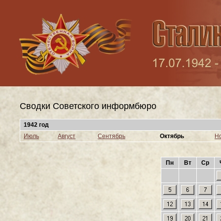
Сводки Cоветского информбюро
1942 год
Июль
Август
Сентябрь
Октябрь
Н
Пн
Вт
Ср