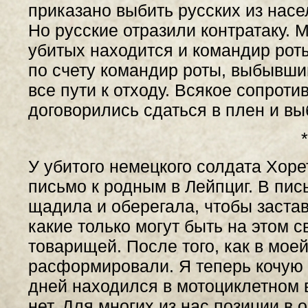
приказано выбить русских из насе
Но русские отразили контратаку. 
убитых находится и командир рот
по счету командир роты, выбывший
все пути к отходу. Всякое сопро
договорились сдаться в плен и в
*
У убитого немецкого солдата Хор
письмо к родным в Лейпциг. В пис
щадила и оберегала, чтобы заста
какие только могут быть на этом с
товарищей. После того, как в моей
расформировали. Я теперь кочую 
дней находился в мотоциклетном в
нет. Для многих из нас позиции в