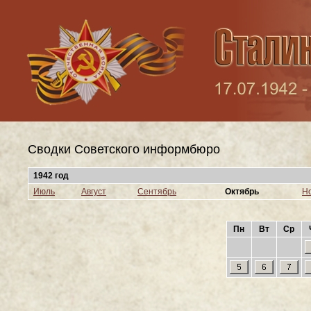
Сводки Cоветского информбюро
1942 год
Июль
Август
Сентябрь
Октябрь
Н
Пн
Вт
Ср