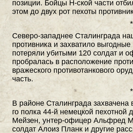
позиции. Бойцы Н-ской части отби
этом до двух рот пехоты противник
*
Северо-западнее Сталинграда на
противника и захватило выгодные
потеряли убитыми 120 солдат и о
пробралась в расположение проти
вражеского противотанкового оруд
часть.
*
В районе Сталинграда захвачена в
го полка 44-й немецкой пехотной
Мейзен, унтер-офицер Альфред М
солдат Алоиз Планк и другие рас