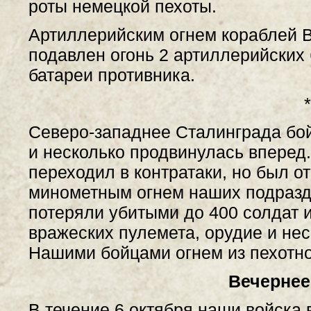
роты немецкой пехоты.
Артиллерийским огнем кораблей 
подавлен огонь 2 артиллерийских
батареи противника.
*
Северо-западнее Сталинграда бой
и несколько продвинулась вперед.
переходил в контратаки, но был 
минометным огнем наших подразд
потеряли убитыми до 400 солдат 
вражеских пулемета, орудие и нес
Нашими бойцами огнем из пехотно
Вечернее
В течение 6 октября наши войска