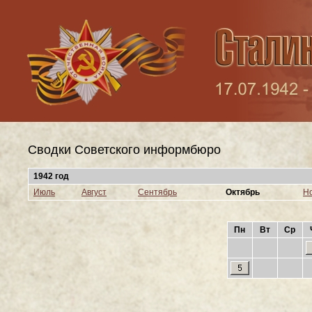
Сводки Cоветского информбюро
1942 год
Июль
Август
Сентябрь
Октябрь
Н
Пн
Вт
Ср