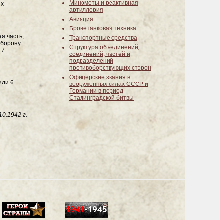
Минометы и реактивная
их
артиллерия
Авиация
Бронетанковая техника
я часть,
Транспортные средства
оборону.
Структура объединений,
 7
соединений, частей и
подразделений
противоборствующих сторон
Офицерские звания в
или 6
вооруженных силах СССР и
Германии в период
Сталинградской битвы
10.1942 г.