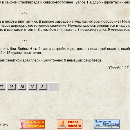
м в районе Сталинграда и северо-восточнее Туапсе. На других фронтах никак
* * *
 и пехоты противника. В районе заводов на участке, который обороняет Н-ска
 часов длилось ожесточенное сражение. Немцам удалось вклиниться в нашу 
го и вынудили отойти. В этом бою уничтожено 3 немецких танка, 9 минометов,
* * *
лись бои. Бойцы Н-ской части истребили до трех рот немецкой пехоты, подб
й и 15 пулеметных точек.
шей зенитной артиллерии уничтожено 9 немецких самолетов.
"Правда", 27.
нтр»
.