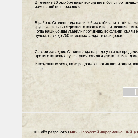
В течение 26 октября наши войска вели бои с противнико
изменений не произошло.
В районе Сталинграда наши войска отбивали атаки танков
крупные силы гитлеровцев атаковали наши позиции. Пять
Тогда наши бойцы ударили противнику во фланги, смяли е
пулеметов и до 750 немецких солдат и офицеров.
Северо-западнее Сталинграда на ряде участков продолжа
противотанковых пушек, уничтожили 4 дзота, 10 блиндаже
В воздушных боях, на аэродромах противника и огнем на
© Сайт разработан
МКУ «Городской информационный це