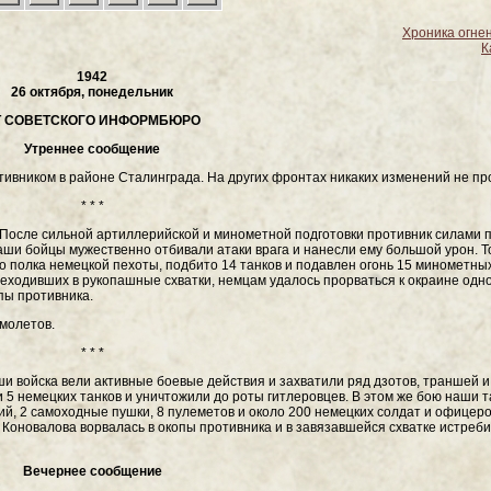
Хроника огне
К
1942
26 октября, понедельник
Т СОВЕТСКОГО ИНФОРМБЮРО
Утреннее сообщение
отивником в районе Сталинграда. На других фронтах никаких изменений не п
* * *
После сильной артиллерийской и минометной подготовки противник силами 
аши бойцы мужественно отбивали атаки врага и нанесли ему большой урон. Т
о полка немецкой пехоты, подбито 14 танков и подавлен огонь 15 минометны
еходивших в рукопашные схватки, немцам удалось прорваться к окраине одно
пы противника.
амолетов.
* * *
и войска вели активные боевые действия и захватили ряд дзотов, траншей и
и 5 немецких танков и уничтожили до роты гитлеровцев. В этом же бою наши 
й, 2 самоходные пушки, 8 пулеметов и около 200 немецких солдат и офицеро
. Коновалова ворвалась в окопы противника и в завязавшейся схватке истреб
Вечернее сообщение