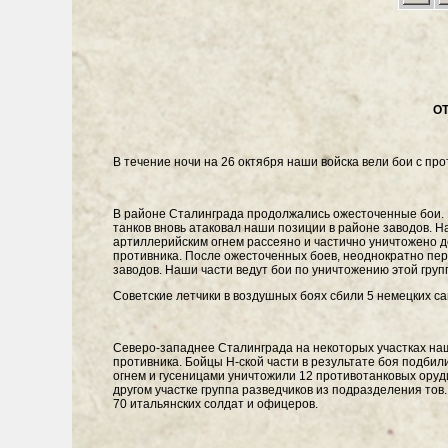
О
В течение ночи на 26 октября наши войска вели бои с пр
В районе Сталинграда продолжались ожесточенные бои. 
танков вновь атаковал наши позиции в районе заводов. Н
артиллерийским огнем рассеяно и частично уничтожено д
противника. После ожесточенных боев, неоднократно пер
заводов. Наши части ведут бои по уничтожению этой груп
Советские летчики в воздушных боях сбили 5 немецких с
Северо-западнее Сталинграда на некоторых участках наш
противника. Бойцы Н-ской части в результате боя подбил
огнем и гусеницами уничтожили 12 противотанковых оруди
другом участке группа разведчиков из подразделения тов
70 итальянских солдат и офицеров.