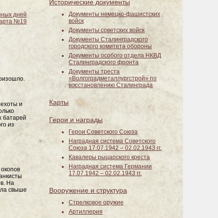
Исторические документы
Документы немецко-фашистских
нных дней
войск
арта №19
Документы советских войск
Документы Сталинградского
городского комитета обороны
Документы особого отдела НКВД
Сталинградского фронта
Документы треста
«Волгоградметаллургстрой» по
роизошло.
восстановлению Сталинграда
Карты
пехоты и
олько
х батарей
Герои и награды
го из
Герои Советского Союза
Наградная система Советского
Союза 17.07.1942 – 02.02.1943 гг.
Кавалеры рыцарского креста
Наградная система Германии
 окопов
17.07.1942 – 02.02.1943 гг.
танкисты
в. На
ила свыше
Вооружение и структура
Стрелковое оружие
Артиллерия