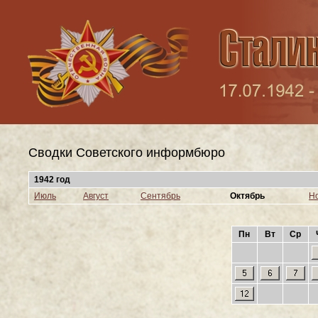
Сводки Cоветского информбюро
1942 год
Июль
Август
Сентябрь
Октябрь
Н
Пн
Вт
Ср