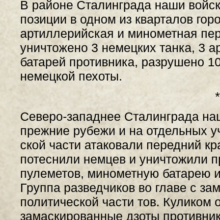
В районе Сталинграда наши войс
позиции в одном из кварталов гор
артиллерийская и минометная пе
уничтожено 3 немецких танка, 3 
батарей противника, разрушено 10
немецкой пехоты.
*
Северо-западнее Сталинграда на
прежние рубежи и на отдельных уч
ской части атаковали передний кр
потеснили немцев и уничтожили п
пулеметов, минометную батарею и
Группа разведчиков во главе с за
политической части тов. Куликом
замаскированные дзоты противник