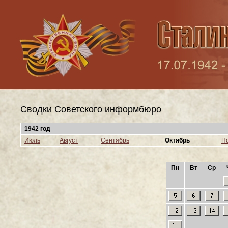
Сводки Cоветского информбюро
1942 год
Июль
Август
Сентябрь
Октябрь
Н
Пн
Вт
Ср