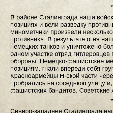
*
В районе Сталинграда наши войск
позициях и вели разведку противн
минометчики произвели несколько
противника. В результате огня на
немецких танков и уничтожено бо
одном участке отряд гитлеровцев 
обороны. Немецко-фашистские ме
позициям, гнали впереди себя гру
Красноармейцы Н-ской части чер
пробрались на соседнюю улицу и,
фашистских бандитов. Советские
*
Северо-западнее Сталинграда наш