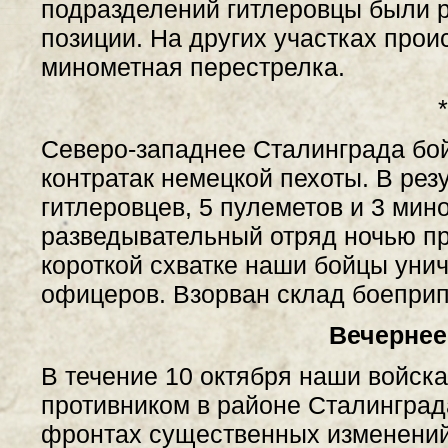
подразделений гитлеровцы были р
позиции. На других участках про
минометная перестрелка.
*
Северо-западнее Сталинграда бой
контратак немецкой пехоты. В рез
гитлеровцев, 5 пулеметов и 3 мин
разведывательный отряд ночью пр
короткой схватке наши бойцы уни
офицеров. Взорван склад боеприп
Вечернее
В течение 10 октября наши войск
противником в районе Сталинград
фронтах существенных изменений