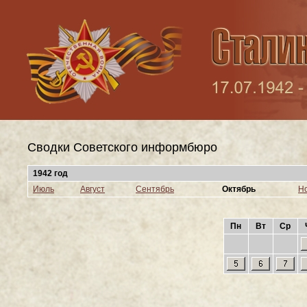
Сводки Cоветского информбюро
1942 год
Июль
Август
Сентябрь
Октябрь
Н
Пн
Вт
Ср