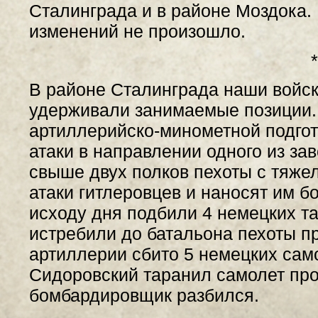
Сталинграда и в районе Моздока.
изменений не произошло.
*
В районе Сталинграда наши войск
удерживали занимаемые позиции.
артиллерийско-минометной подгот
атаки в направлении одного из зав
свыше двух полков пехоты с тяже
атаки гитлеровцев и наносят им б
исходу дня подбили 4 немецких т
истребили до батальона пехоты п
артиллерии сбито 5 немецких само
Сидоровский таранил самолет про
бомбардировщик разбился.