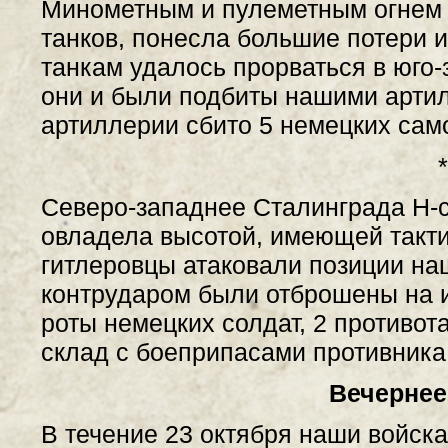
Минометным и пулеметным огнем п
танков, понесла большие потери и
танкам удалось прорваться в юго-
они и были подбиты нашими арти
артиллерии сбито 5 немецких сам
*
Северо-западнее Сталинграда Н-ск
овладела высотой, имеющей такти
гитлеровцы атаковали позиции на
контрударом были отброшены на 
роты немецких солдат, 2 противот
склад с боеприпасами противника
Вечернее
В течение 23 октября наши войска