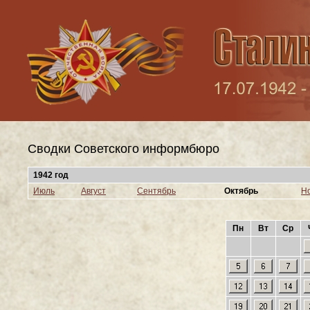
Сводки Cоветского информбюро
1942 год
Июль
Август
Сентябрь
Октябрь
Н
Пн
Вт
Ср