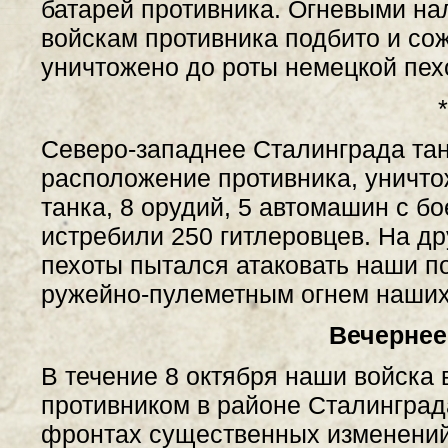
батарей противника. Огневыми на
войскам противника подбито и сож
уничтожено до роты немецкой пех
*
Северо-западнее Сталинграда тан
расположение противника, уничто
танка, 8 орудий, 5 автомашин с б
истребили 250 гитлеровцев. На др
пехоты пытался атаковать наши п
ружейно-пулеметным огнем наших
Вечернее
В течение 8 октября наши войска
противником в районе Сталинград
фронтах существенных изменений