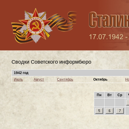
Сводки Cоветского информбюро
1942 год
Июль
Август
Сентябрь
Октябрь
Н
Пн
Вт
Ср