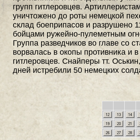
групп гитлеровцев. Артиллериста
уничтожено до роты немецкой пехо
склад боеприпасов и разрушено 
бойцами ружейно-пулеметным огне
Группа разведчиков во главе со 
ворвалась в окопы противника и в
гитлеровцев. Снайперы тт. Оськин
дней истребили 50 немецких солд