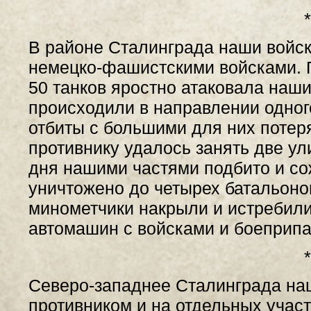
*
В районе Сталинграда наши войск
немецко-фашистскими войсками. 
50 танков яростно атаковала наш
происходили в направлении одного
отбиты с большими для них потер
противнику удалось занять две ул
дня нашими частями подбито и со
уничтожено до четырех батальоно
минометчики накрыли и истребили
автомашин с войсками и боеприп
*
Северо-западнее Сталинграда наш
противником и на отдельных учас