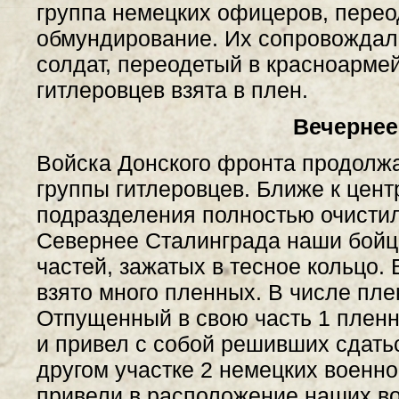
группа немецких офицеров, перео
обмундирование. Их сопровождал
солдат, переодетый в красноармей
гитлеровцев взята в плен.
Вечернее
Войска Донского фронта продолж
группы гитлеровцев. Ближе к цент
подразделения полностью очистил
Севернее Сталинграда наши бойц
частей, зажатых в тесное кольцо. 
взято много пленных. В числе пл
Отпущенный в свою часть 1 пленн
и привел с собой решивших сдатьс
другом участке 2 немецких военн
привели в расположение наших во