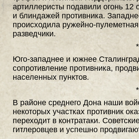
артиллеристы подавили огонь 12 о
и блиндажей противника. Западне
происходила ружейно-пулеметная 
разведчики.
*
Юго-западнее и южнее Сталингра
сопротивление противника, продв
населенных пунктов.
*
В районе среднего Дона наши вой
некоторых участках противник ок
переходит в контратаки. Советски
гитлеровцев и успешно продвигаю