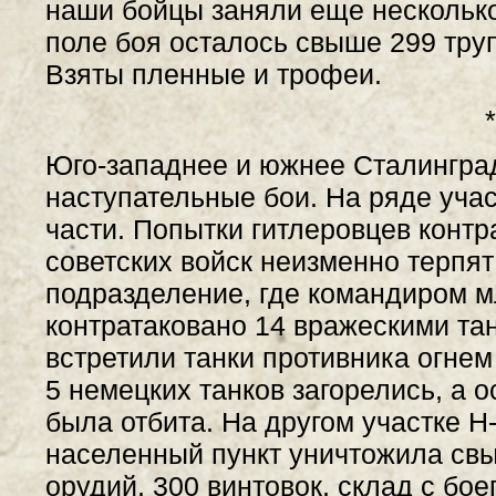
наши бойцы заняли еще несколько
поле боя осталось свыше 299 тру
Взяты пленные и трофеи.
*
Юго-западнее и южнее Сталингра
наступательные бои. На ряде уча
части. Попытки гитлеровцев конт
советских войск неизменно терпят
подразделение, где командиром 
контратаковано 14 вражескими та
встретили танки противника огнем
5 немецких танков загорелись, а 
была отбита. На другом участке Н-
населенный пункт уничтожила свы
орудий, 300 винтовок, склад с бо