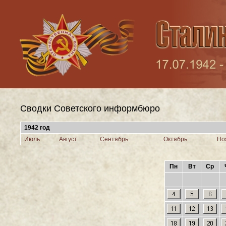
Сводки Cоветского информбюро
1942 год
Июль
Август
Сентябрь
Октябрь
Но
Пн
Вт
Ср