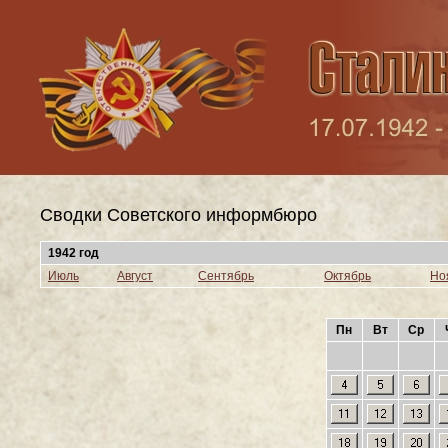
Сводки Cоветского информбюро
1942 год
Июль
Август
Сентябрь
Октябрь
Но
Пн
Вт
Ср