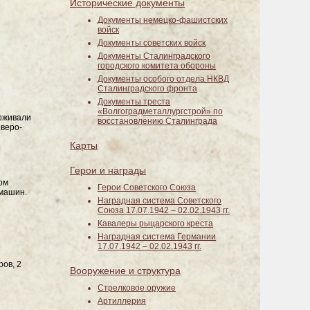
Исторические документы
Документы немецко-фашистских
войск
Документы советских войск
Документы Сталинградского
городского комитета обороны
Документы особого отдела НКВД
Сталинградского фронта
Документы треста
«Волгоградметаллургстрой» по
ерживали
восстановлению Сталинграда
еверо-
Карты
Герои и награды
ом
Герои Советского Союза
омашин.
Наградная система Советского
Союза 17.07.1942 – 02.02.1943 гг.
Кавалеры рыцарского креста
Наградная система Германии
17.07.1942 – 02.02.1943 гг.
ов, 2
Вооружение и структура
Стрелковое оружие
Артиллерия