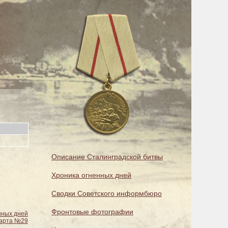
Описание Сталинградской битвы
Хроника огненных дней
Сводки Советского информбюро
Фронтовые фотографии
нных дней
арта №29