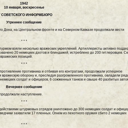
1942
10 января, воскресенье
Т СОВЕТСКОГО ИНФОРМБЮРО
Утреннее сообщение
его Дона, на Центральном фронте и на Северном Кавказе продолжали вести
* * *
урмом взяли несколько вражеских укреплений. Артиллеристы активно подд
хвачено 20 немецких дзотов и блиндажей, истреблено до 200 гитлеровцев. С
вражеских позиций.
* * *
опротивление противника и отбивая его контратаки, продолжали успешное
и вражескую оборону и, преследуя разгромленного противника, овладели ряд
в немецких солдат и офицеров, 6 сожженных танков и свыше 40 разбитых авт
Вечернее сообщение
 продолжали наступление.
* * *
действиями штурмовых отрядов уничтожено до 300 немецких солдат и офицер
ведчики захватили 17 пленных. Огнем из пехотного оружия сбито 2 немецких
* * *