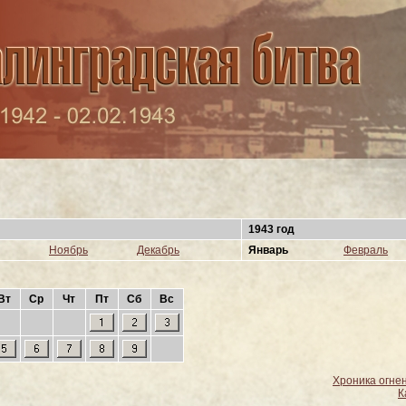
1943 год
Ноябрь
Декабрь
Январь
Февраль
Вт
Ср
Чт
Пт
Сб
Вс
Хроника огне
К