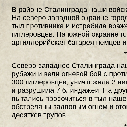
В районе Сталинграда наши войск
На северо-западной окраине горо
тыл противника и истребила враже
гитлеровцев. На южной окраине г
артиллерийская батарея немцев и
*
Северо-западнее Сталинграда на
рубежи и вели огневой бой с прот
300 гитлеровцев, уничтожила 3 не
и разрушила 7 блиндажей. На дру
пытались просочиться в тыл наше
обстреляны залповым огнем и ото
десятков трупов.
*