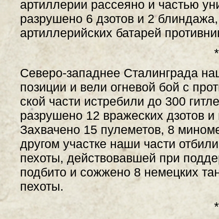
артиллерии рассеяно и частью ун
разрушено 6 дзотов и 2 блиндажа,
артиллерийских батарей противни
*
Северо-западнее Сталинграда на
позиции и вели огневой бой с про
ской части истребили до 300 гитл
разрушено 12 вражеских дзотов и 
Захвачено 15 пулеметов, 8 миноме
другом участке наши части отбили
пехоты, действовавшей при поддер
подбито и сожжено 8 немецких та
пехоты.
*