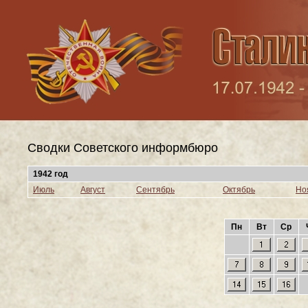
Сводки Cоветского информбюро
1942 год
Июль
Август
Сентябрь
Октябрь
Но
Пн
Вт
Ср