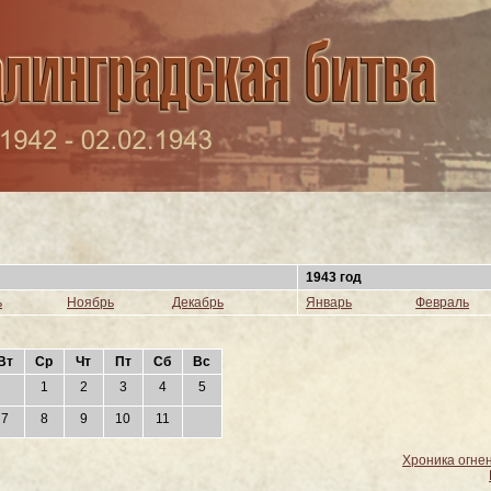
1943 год
ь
Ноябрь
Декабрь
Январь
Февраль
Вт
Ср
Чт
Пт
Сб
Вс
1
2
3
4
5
7
8
9
10
11
Хроника огне