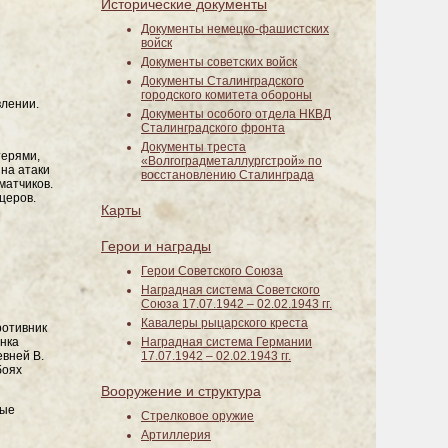
Исторические документы
Документы немецко-фашистских
войск
Документы советских войск
Документы Сталинградского
городского комитета обороны
влении.
Документы особого отдела НКВД
Сталинградского фронта
Документы треста
терями,
«Волгоградметаллургстрой» по
на атаки
восстановлению Сталинграда
матчиков.
церов.
Карты
Герои и награды
Герои Советского Союза
Наградная система Советского
Союза 17.07.1942 – 02.02.1943 гг.
Кавалеры рыцарского креста
ротивник
анка
Наградная система Германии
евней В.
17.07.1942 – 02.02.1943 гг.
боях
Вооружение и структура
вые
Стрелковое оружие
Артиллерия