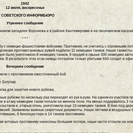
1942
12 июля, воскресенье
Т СОВЕТСКОГО ИНФОРМБЮРО
Утреннее сообщение
ивником западнее Воронежа и в районе Кантемировки и на лисичанском напра
* * *
бу с немецко-фашистскими войсками. Противник, не считаясь с огромными по
деление противотанковых ружей подбило 11 немецких танков. Наши танкисты 
ня было уничтожено 8 немецких танков, 6 орудий и свыше 300 немецких авто
цев. В результате этих атак немцы потеряли только убитыми 600 солдат и офи
Вечернее сообщение
 вели с противником ожесточенный бой.
. Богучар.
ска для занятия нового рубежа.
ые рубежи по нескольку раз переходят из рук в руки. На одном из участков п
 в атаку немецкие танки попали на минное поле. На минах подорвалось 3 т
ьством и, открыв огонь, уничтожила еще 10 немецких танков. В бою под дер
ивизий. Захвачены важные секретные документы. Наши летчики в воздушных 
томашин, 6 бензоцистерн и 14 танков противника.
емя которых противнику нанесены большие потери, наши части отошли на но