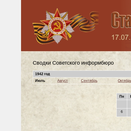
Сводки Cоветского информбюро
1942 год
Июль
Август
Сентябрь
Октябр
Пн
6