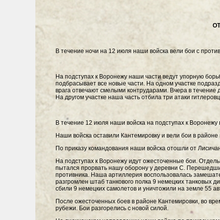
О
В течение ночи на 12 июля наши войска вели бои с прот
На подступах к Воронежу наши части ведут упорную борь
подбрасывает все новые части. На одном участке подраз
врага отвечают смелыми контрударами. Вчера в течение д
На другом участке наша часть отбила три атаки гитлеров
В течение 12 июля наши войска на подступах к Воронежу
Наши войска оставили Кантемировку и вели бои в районе г
По приказу командования наши войска отошли от Лисичан
На подступах к Воронежу идут ожесточенные бои. Отдельн
пытался прорвать нашу оборону у деревни С. Перешедшие
противника. Наша артиллерия воспользовалась замешател
разгромлен штаб танкового полка 9 немецких танковых д
сбили 9 немецких самолетов и уничтожили на земле 55 ав
После ожесточенных боев в районе Кантемировки, во вр
рубежи. Бои разгорелись с новой силой.