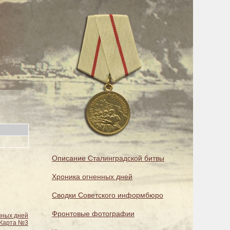
Описание Сталинградской битвы
Хроника огненных дней
Сводки Советского информбюро
Фронтовые фотографии
нных дней
Карта №3