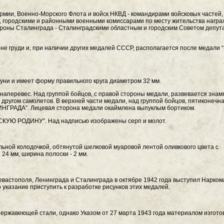
рмии, Военно-Морского Флота и войск НКВД - командирами войсковых частей,
, городскими и районными военными комиссарами по месту жительства нагр
ороны Сталинграда - Сталинградскими областным и городским Советом депут
не груди и, при наличии других медалей СССР, располагается после медали 
уни и имеет форму правильного круга диаметром 32 мм.
наперевес. Над группой бойцов, с правой стороны медали, развевается знамя
 другом самолетов. В верхней части медали, над группой бойцов, пятиконечн
ИНГРАДА”. Лицевая сторона медали окаймлена выпуклым бортиком.
СКУЮ РОДИНУ”. Над надписью изображены серп и молот.
льной колодочкой, обтянутой шелковой муаровой лентой оливкового цвета с
24 мм, ширина полоски - 2 мм.
вастополя, Ленинграда и Сталинграда в октябре 1942 года выступил Нарком
указание приступить к разработке рисунков этих медалей.
ержавеющей стали, однако Указом от 27 марта 1943 года материалом изгот