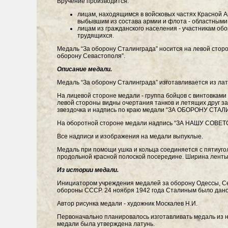
Вручение производится:
лицам, находящимся в войсковых частях Красной А
выбывшим из состава армии и флота - областными
лицам из гражданского населения - участникам об
трудящихся.
Медаль “За оборону Сталинграда” носится на левой сторо
оборону Севастополя”.
Описание медали.
Медаль “За оборону Сталинграда” изготавливается из лат
На лицевой стороне медали - группа бойцов с винтовками 
левой стороны видны очертания танков и летящих друг за
звездочка и надпись по краю медали “ЗА ОБОРОНУ СТАЛ
На оборотной стороне медали надпись “ЗА НАШУ СОВЕТ
Все надписи и изображения на медали выпуклые.
Медаль при помощи ушка и кольца соединяется с пятиуго
продольной красной полоской посередине. Ширина ленты 
Из истории медали.
Инициатором учреждения медалей за оборону Одессы, Се
обороны СССР. 24 ноября 1942 года Сталиным было дано 
Автор рисунка медали - художник Москалев Н.И.
Первоначально планировалось изготавливать медаль из н
медали была утверждена латунь.