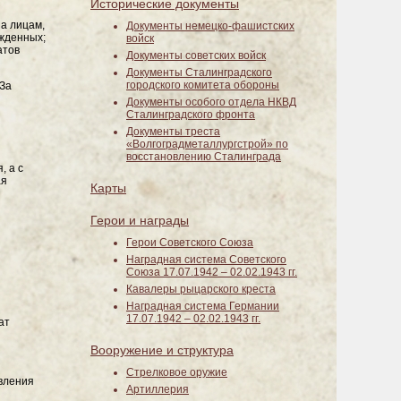
Исторические документы
 а лицам,
Документы немецко-фашистских
ажденных;
войск
атов
Документы советских войск
Документы Сталинградского
городского комитета обороны
“За
Документы особого отдела НКВД
Сталинградского фронта
Документы треста
«Волгоградметаллургстрой» по
восстановлению Сталинграда
, а с
ая
Карты
Герои и награды
Герои Советского Союза
Наградная система Советского
Союза 17.07.1942 – 02.02.1943 гг.
Кавалеры рыцарского креста
Наградная система Германии
17.07.1942 – 02.02.1943 гг.
ат
Вооружение и структура
Стрелковое оружие
овления
Артиллерия