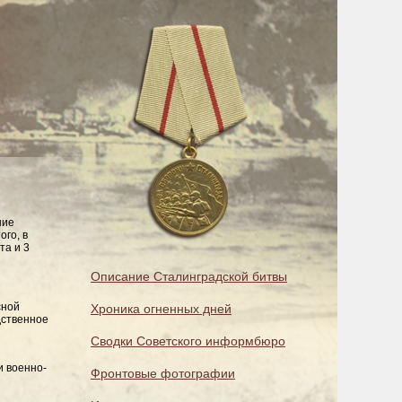
ние
го, в
та и 3
Описание Сталинградской битвы
сной
Хроника огненных дней
дственное
Сводки Советского информбюро
и военно-
Фронтовые фотографии