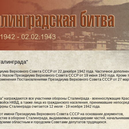
талинграда”
иума Верховного Совета СССР от 22 декабря 1942 года. Частичное дополне
Указом Президиума Верховного Совета СССР от 19 июня 1943 года. Кроме то
зменения Постановлениями Президиума Верховного Совета СССР от 27 мар
а” награждаются все участники обороны Сталинграда - военнослужащие Кра
войск НКВД, а также лица из гражданского населения, принимавшие непосре
роны Сталинграда считается 12 июля - 19 ноября 1942 года.
от имени Президиума Верховного Совета СССР на основании документов,
стие в обороне Сталинграда, выдаваемых командирами частей, начальникам
дскими областным и городским Советами депутатов трудящихся.