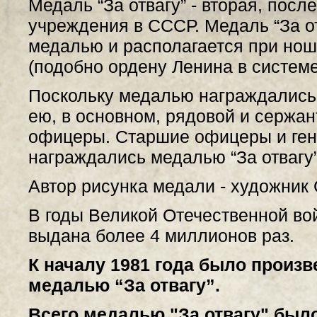
Медаль “За отвагу” - вторая, посл
учреждения в СССР. Медаль “За о
медалью и располагается при но
(подобно ордену Ленина в системе
Поскольку медалью награждались 
ею, в основном, рядовой и сержа
офицеры. Старшие офицеры и ген
награждались медалью “За отвагу”
Автор рисунка медали - художник 
В годы Великой Отечественной во
выдана более 4 миллионов раз.
К началу 1981 года было произв
медалью “За отвагу”.
Всего медалью "За отвагу" был