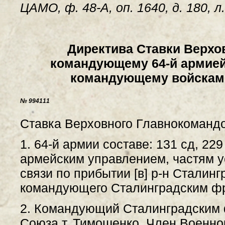
ЦАМО, ф. 48-А, оп. 1640, д. 180, л
Директива Ставки Верхо
командующему 64-й армией
командующему войсками
№ 994111
Ставка Верховного Главнокомандо
1. 64-й армии составе: 131 сд, 229 
армейским управлением, частям у
связи по прибытии [в] р-н Сталин
командующего Сталинградским ф
2. Командующий Сталинградским
Союза т. Тимошенко. Член Военног