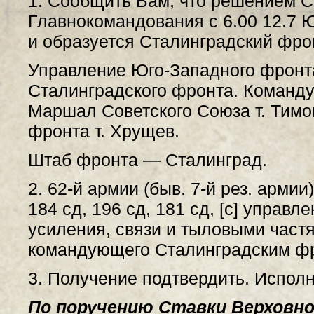
1. Сообщить Вам, что решением С
Главнокомандования с 6.00 12.7 
и образуется Сталинградский фро
Управление Юго-Западного фронт
Сталинградского фронта. Коман
Маршал Советского Союза т. Тимо
фронта т. Хрущев.
Штаб фронта — Сталинград.
2. 62-й армии (быв. 7-й рез. армии)
184 сд, 196 сд, 181 сд, [с] управ
усиления, связи и тыловыми част
командующего Сталинградским фро
3. Получение подтвердить. Испол
По поручению Ставки Верховно