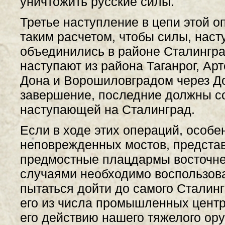
уничтожить русские силы.
Третье наступление в цепи этой 
таким расчетом, чтобы силы, наст
объединились в районе Сталингра
наступают из района Таганрог, А
Дона и Ворошиловградом через До
завершение, последние должны со
наступающей на Сталинград.
Если в ходе этих операций, особе
неповрежденных мостов, представ
предмостные плацдармы восточне
случаями необходимо воспользова
пытаться дойти до самого Сталинг
его из числа промышленных центр
его действию нашего тяжелого ор