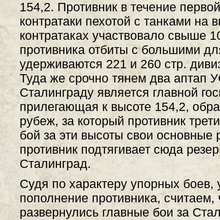
154,2. Противник в течение перво
контратаки пехотой с танками на вы
контратаках участвовало свыше 10
противника отбиты с большими дл
удерживаются 221 и 260 стр. дивиз
Туда же срочно тянем два аптап У
Сталинграду является главной гос
прилегающая к высоте 154,2, обр
рубеж, за который противник трет
бой за эти высоты свои основные 
противник подтягивает сюда резер
Сталинград.
Судя по характеру упорных боев,
пополнение противника, считаем,
развернулись главные бои за Стал