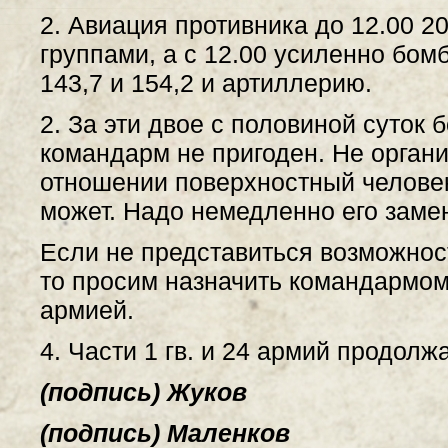
2. Авиация противника до 12.00 
группами, а с 12.00 усиленно бо
143,7 и 154,2 и артиллерию.
2. За эти двое с половиной суток б
командарм не пригоден. Не орган
отношении поверхностный человек
может. Надо немедленно его заме
Если не представиться возможнос
то просим назначить командармом
армией.
4. Части 1 гв. и 24 армий продолж
(подпись) Жуков
(подпись) Маленков